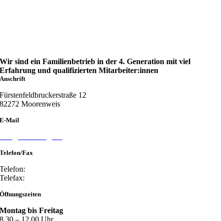
Wir sind ein Familienbetrieb in der 4. Generation mit viel
Erfahrung und qualifizierten Mitarbeiter:innen
Anschrift
Fürstenfeldbruckerstraße 12
82272 Moorenweis
E-Mail
info@willi-weigl.de
Telefon/Fax
Telefon:
08146/262
Telefax:
08146/7451
Öffnungszeiten
Montag bis Freitag
8.30 – 12.00 Uhr